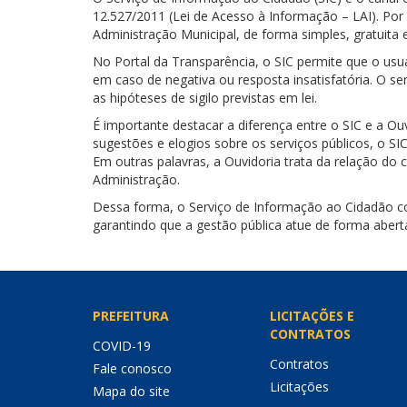
12.527/2011 (Lei de Acesso à Informação – LAI). Por
Administração Municipal, de forma simples, gratuita e
No Portal da Transparência, o SIC permite que o usu
em caso de negativa ou resposta insatisfatória. O ser
as hipóteses de sigilo previstas em lei.
É importante destacar a diferença entre o SIC e a O
sugestões e elogios sobre os serviços públicos, o SI
Em outras palavras, a Ouvidoria trata da relação d
Administração.
Dessa forma, o Serviço de Informação ao Cidadão con
garantindo que a gestão pública atue de forma abert
PREFEITURA
LICITAÇÕES E
CONTRATOS
COVID-19
Contratos
Fale conosco
Licitações
Mapa do site