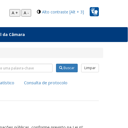
Alto contraste [Alt + 3]
A +
A -
al da Câmara
uisar nas abas
Buscar
Limpar
atístico
Consulta de protocolo
rmações públicas, conforme previsto na Lei nº