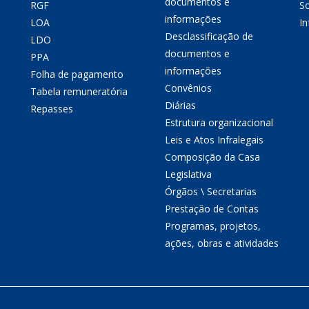
documentos e
RGF
So
informações
LOA
I
Desclassificação de
LDO
documentos e
PPA
informações
Folha de pagamento
Convênios
Tabela remuneratória
Diárias
Repasses
Estrutura organizacional
Leis e Atos Infralegais
Composição da Casa
Legislativa
Órgãos \ Secretarias
Prestação de Contas
Programas, projetos,
ações, obras e atividades