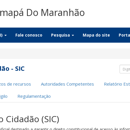
Amapá Do Maranhão
I)
Fale conosco
Pesquisa
Mapa do site
Port
ão - SIC
Pesq
zos de recursos
Autoridades Competentes
Relatório Est
gilo
Regulamentação
o Cidadão (SIC)
icial destinado a garantir o direito constitucional de acesso às info