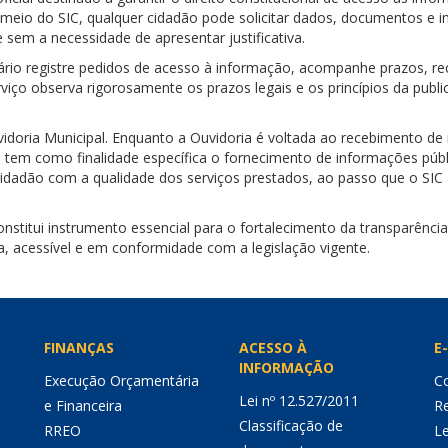
 meio do SIC, qualquer cidadão pode solicitar dados, documentos e 
 sem a necessidade de apresentar justificativa.
ário registre pedidos de acesso à informação, acompanhe prazos, re
viço observa rigorosamente os prazos legais e os princípios da public
uvidoria Municipal. Enquanto a Ouvidoria é voltada ao recebimento 
C tem como finalidade específica o fornecimento de informações públ
o cidadão com a qualidade dos serviços prestados, ao passo que o S
stitui instrumento essencial para o fortalecimento da transparência
a, acessível e em conformidade com a legislação vigente.
FINANÇAS
ACESSO À
E-
INFORMAÇÃO
Execução Orçamentária
Co
Lei nº 12.527/2011
e Financeira
Re
Classificação de
RREO
Le