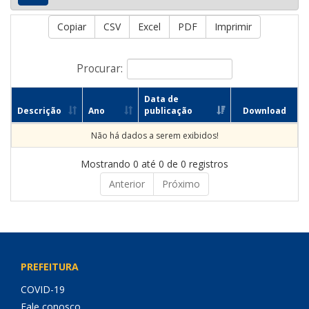
Copiar
CSV
Excel
PDF
Imprimir
Procurar:
Data de
Descrição
Ano
publicação
Download
Não há dados a serem exibidos!
Mostrando 0 até 0 de 0 registros
Anterior
Próximo
PREFEITURA
COVID-19
Fale conosco