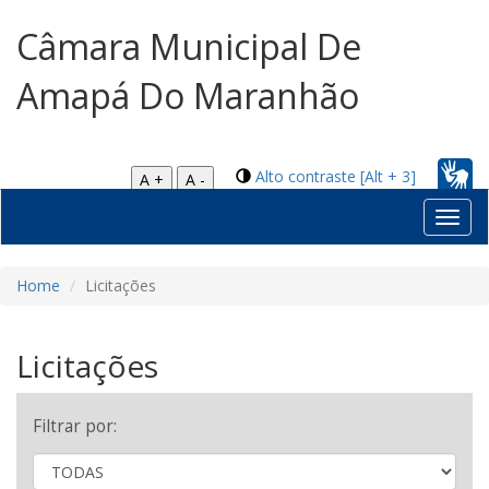
Câmara Municipal De
Amapá Do Maranhão
Alto contraste [Alt + 3]
A +
A -
Toggl
navig
Home
Licitações
Licitações
Filtrar por: